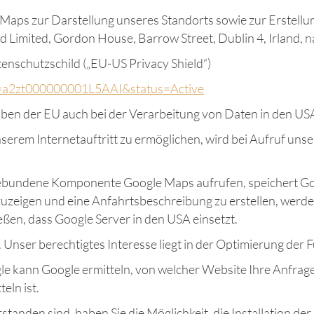
 Maps zur Darstellung unseres Standorts sowie zur Erstellu
nd Limited, Gordon House, Barrow Street, Dublin 4, Irland, 
enschutzschild („EU-US Privacy Shield“)
?id=a2zt000000001L5AAI&status=Active
aben der EU auch bei der Verarbeitung von Daten in den US
serem Internetauftritt zu ermöglichen, wird bei Aufruf unse
eingebundene Komponente Google Maps aufrufen, speichert G
uzeigen und eine Anfahrtsbeschreibung zu erstellen, werde
ießen, dass Google Server in den USA einsetzt.
. Unser berechtigtes Interesse liegt in der Optimierung der F
le kann Google ermitteln, von welcher Website Ihre Anfrage
eln ist.
rstanden sind, haben Sie die Möglichkeit, die Installation 