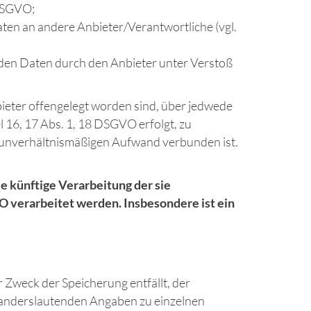
 DSGVO;
aten an andere Anbieter/Verantwortliche (vgl.
enden Daten durch den Anbieter unter Verstoß
bieter offengelegt worden sind, über jedwede
 16, 17 Abs. 1, 18 DSGVO erfolgt, zu
em unverhältnismäßigen Aufwand verbunden ist.
e künftige Verarbeitung der sie
VO verarbeitet werden. Insbesondere ist ein
 Zweck der Speicherung entfällt, der
 anderslautenden Angaben zu einzelnen