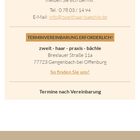
melden Sie sich bei mir.
Tel.: 0 78 03 / 14 94
E-Mail:
in
fo@zweithaar-
baechle.de
TERMINVEREINBARUNG ERFORDERLICH!
zweit - haar - praxis - bächle
Breslauer Straße 11a
77723 Gengenbach bei Offenburg
So finden Sie uns!
Termine nach Vereinbarung