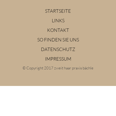
STARTSEITE
LINKS
KONTAKT
SO FINDEN SIE UNS
DATENSCHUTZ
IMPRESSUM
© Copyright 2017 zweit haar praxis bächle