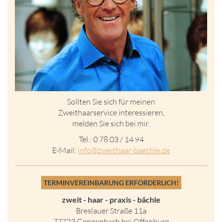
Sollten Sie sich für meinen
Zweithaarservice interessieren,
melden Sie sich bei mir.
Tel.: 0 78 03 / 14 94
E-Mail:
in
fo@zweithaar-
baechle.de
TERMINVEREINBARUNG ERFORDERLICH!
zweit - haar - praxis - bächle
Breslauer Straße 11a
77723 Gengenbach bei Offenburg